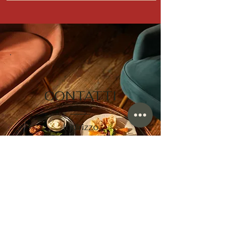
CONTATTI
Indirizzo
Via Ercolano, 7
97100 Ragusa
Orari
Lunedì – Sabato: 07:00 – 01:30
Domenica: 17:00 – 1:30